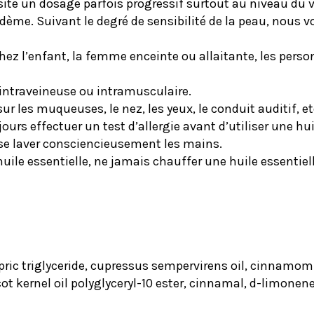
ssite un dosage parfois progressif surtout au niveau du 
ème. Suivant le degré de sensibilité de la peau, nous 
chez l’enfant, la femme enceinte ou allaitante, les pers
e intraveineuse ou intramusculaire.
ur les muqueuses, le nez, les yeux, le conduit auditif, et
urs effectuer un test d’allergie avant d’utiliser une hui
se laver consciencieusement les mains.
huile essentielle, ne jamais chauffer une huile essentiell
apric triglyceride, cupressus sempervirens oil, cinnamomu
ricot kernel oil polyglyceryl-10 ester, cinnamal, d-limone