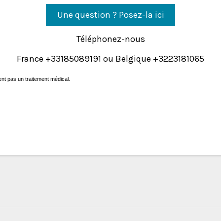
Une question ? Posez-la ici
Téléphonez-nous
France +33185089191 ou Belgique +3223181065
ne remplacent pas un traitement médical.