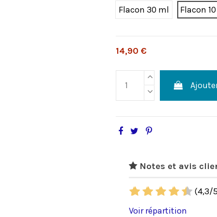
Flacon 30 ml
Flacon 1
14,90 €
Ajoute
Notes et avis clie
(
4,3
/
Voir répartition