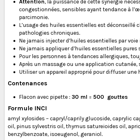
Attention
, la puissance de cette synergie néce
congestionnées, sensibles ayant tendance à l’œd
parcimonie.
L’usage des huiles essentielles est déconseillé 
pathologies chroniques.
Ne jamais injecter d’huiles essentielles par voi
Ne jamais appliquer d’huiles essentielles pures s
Pour les personnes à tendances allergiques, toujo
Après un massage ou une application cutanée, 
Utiliser un appareil approprié pour diffuser une 
Contenances
Flacon avec pipette :
30 ml
=
500 gouttes
Formule INCI
amyl xylosides – capryl/caprily glucoside, caprylic c
oil, pinus sylvestris oil, thymus satureioides oil, ap
benzylbenzoate, isoeugenol, geraniol.