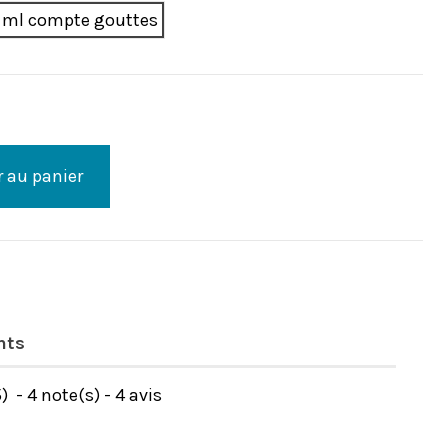
0 ml compte gouttes
r au panier
nts
5
)
-
4
note(s) -
4
avis