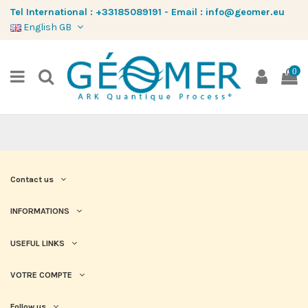
Tel International :
+33185089191
-
Email :
info@geomer.eu
English GB
0
Contact us
INFORMATIONS
USEFUL LINKS
VOTRE COMPTE
Follow us