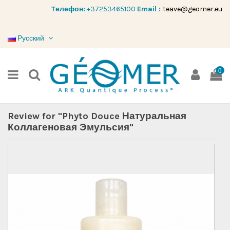
Tелефон:
+37253465100
Email :
teave@geomer.eu
Русский
0
Review for "Phyto Douce Натуральная
Коллагеновая Эмульсия"