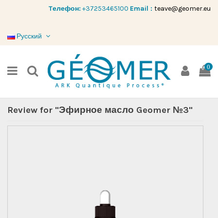
Tелефон:
+37253465100
Email :
teave@geomer.eu
Русский
0
Review for "Эфирное масло Geomer №3"