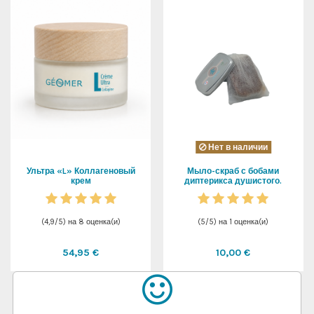
Нет в наличии
Ультра «L» Коллагеновый
Мыло-скраб с бобами
крем
диптерикса душистого.
(
4,9
/
5
) на
8
оценка(и)
(
5
/
5
) на
1
оценка(и)
54,95 €
10,00 €