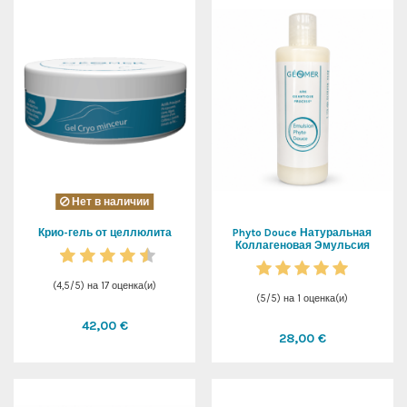
Нет в наличии
Крио-гель от целлюлита
Phyto Douce Натуральная
Коллагеновая Эмульсия
(
4,5
/
5
) на
17
оценка(и)
(
5
/
5
) на
1
оценка(и)
42,00 €
28,00 €