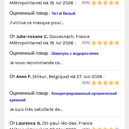
Métropolitaine)
на 18 Jul 2026
:
(5/5)
Оцененный товар :
Terral Белый
J'utilise ce masque pour...
От
Julie-roxane C.
(Gouesnach, France
Métropolitaine)
на 18 Jul 2026
:
(5/5)
Оцененный товар :
Шампунь с водорослями
Je vous recommande ce...
От
Anne F.
(Alleur, Belgique)
на 27 Jun 2026
:
(5/5)
Оцененный товар :
Концентрированный органический
кремний
Je suis très satisfaite de...
От
Laurence G.
(St-paul-lès-dax, France