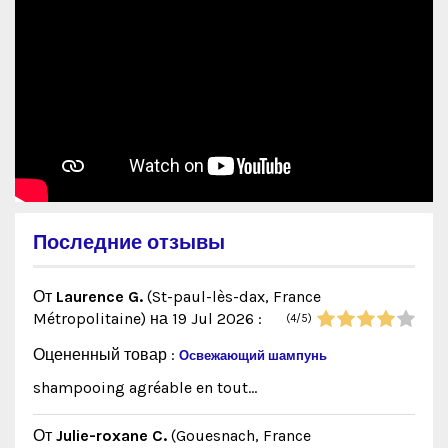
Последние отзывы
От
Laurence G.
(St-paul-lès-dax, France
Métropolitaine)
на 19 Jul 2026
:
(4/5)
Оцененный товар :
Освежающий шампунь
shampooing agréable en tout...
От
Julie-roxane C.
(Gouesnach, France