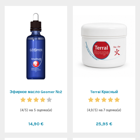
Эфирное масло Geomer №2
Terral Красный
(
4
/
5
) на
5
оценка(и)
(
4,9
/
5
) на
7
оценка(и)
14,90 €
25,95 €