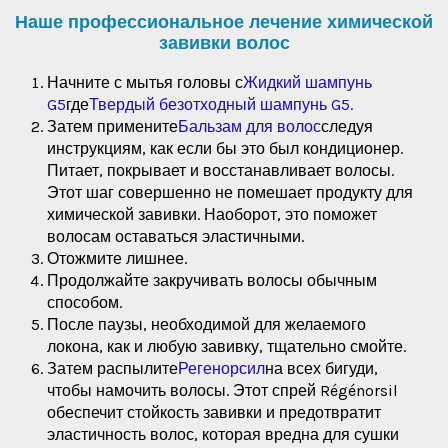
Наше профессиональное лечение химической
завивки волос
Начните с мытья головы с
Жидкий шампунь
G5
где
Твердый безотходный шампунь G5.
Затем примените
Бальзам для волос
следуя
инструкциям, как если бы это был кондиционер.
Питает, покрывает и восстанавливает волосы.
Этот шаг совершенно не помешает продукту для
химической завивки. Наоборот, это поможет
волосам оставаться эластичными.
Отожмите лишнее.
Продолжайте закручивать волосы обычным
способом.
После паузы, необходимой для желаемого
локона, как и любую завивку, тщательно смойте.
Затем распылите
Регенорсил
на всех бигуди,
чтобы намочить волосы. Этот спрей Régénorsil
обеспечит стойкость завивки и предотвратит
эластичность волос, которая вредна для сушки