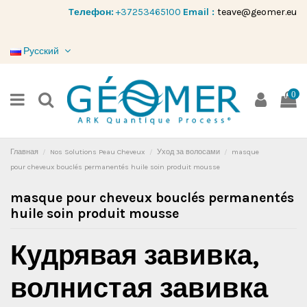
Tелефон:
+37253465100
Email :
teave@geomer.eu
Русский
0
Главная
Nos Solutions Peau Cheveux
Уход за волосами
masque
pour cheveux bouclés permanentés huile soin produit mousse
masque pour cheveux bouclés permanentés
huile soin produit mousse
Кудрявая завивка,
волнистая завивка