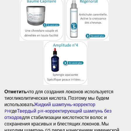
Отметить
что для создания локонов используется
тиогликолитическая кислота. Поэтому мы будем
использовать
Жидкий шампунь-корректор
PH
где
Твердый pH-корректирующий шампунь без
отходов
для стабилизации кислотности волос и
сохранения красивых и блестящих локонов. Мы
находим шампунь G5 перед нанесением химической