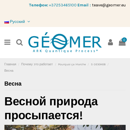
Tелефон:
+37253465100
Email :
teave@geomer.eu
Русский
0
Главная
Почему это работает
Pourquoi ça Marche
5 сезонов
Весна
Весна
Весной природа
просыпается!