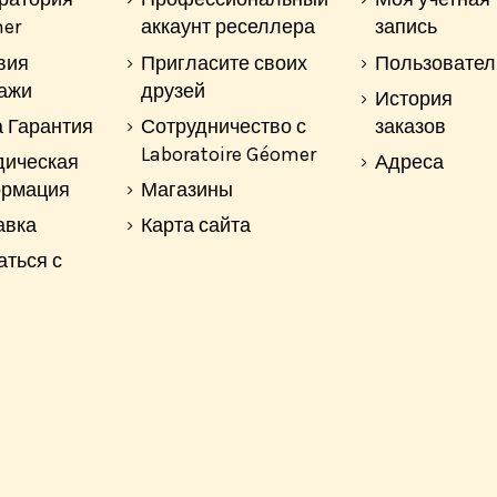
er
аккаунт реселлера
запись
вия
Пригласите своих
Пользовател
ажи
друзей
История
 Гарантия
Сотрудничество с
заказов
Laboratoire Géomer
ическая
Адреса
рмация
Магазины
авка
Карта сайта
аться с