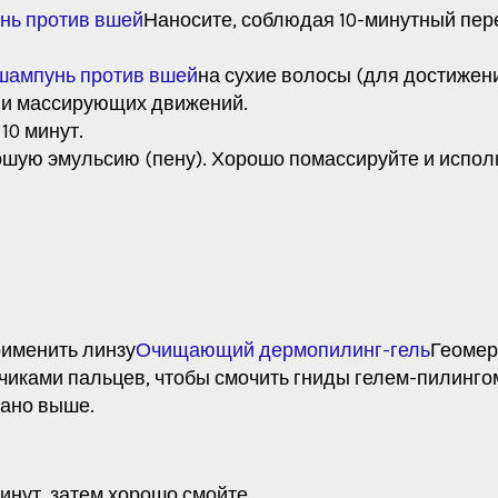
нь против вшей
Наносите, соблюдая 10-минутный пер
шампунь против вшей
на сухие волосы (для достижен
 и массирующих движений.
10 минут.
шую эмульсию (пену). Хорошо помассируйте и исполь
именить линзу
Очищающий дермопилинг-гель
Геомер
иками пальцев, чтобы смочить гниды гелем-пилинго
сано выше.
инут, затем хорошо смойте.