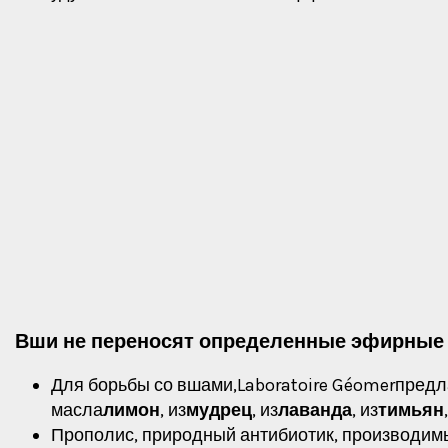
Вши не переносят определенные эфирные 
Для борьбы со вшами,
Laboratoire Géomer
предл
масла
лимон
, из
мудрец
, из
лаванда
, из
тимьян
Прополис, природный антибиотик, производим