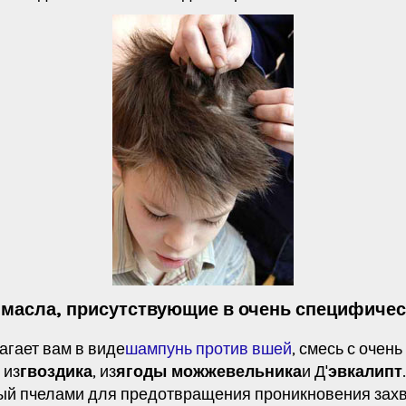
масла, присутствующие в очень специфичес
агает вам в виде
шампунь против вшей
, смесь с очен
, из
гвоздика
, из
ягоды можжевельника
и Д'
эвкалипт
.
ый пчелами для предотвращения проникновения захва