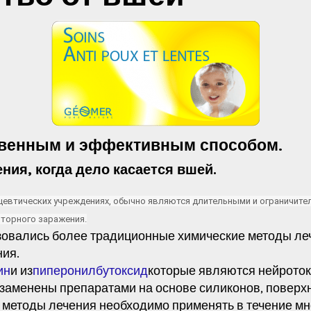
ственным и эффективным способом.
ия, когда дело касается вшей.
ацевтических учреждениях, обычно являются длительными и ограничит
торного заражения.
овались более традиционные химические методы лече
ния.
ин
и из
пиперонилбутоксид
которые являются нейрото
и заменены препаратами на основе силиконов, поверх
методы лечения необходимо применять в течение мн