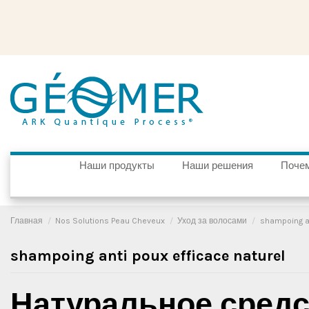
Наши продукты
Наши решения
Почем
Главная
Nos Solutions Peau Cheveux
Уход за волосами
shampoing an
shampoing anti poux efficace naturel
Натуральное средс