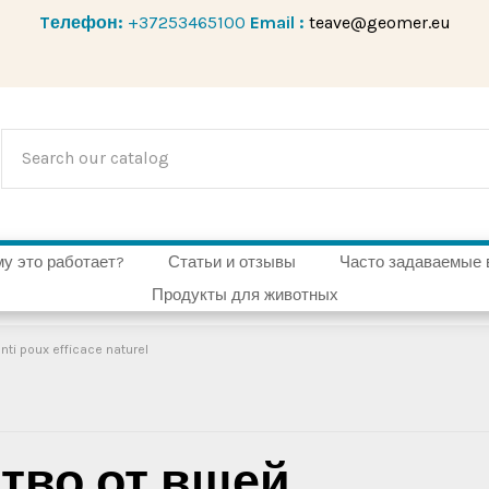
Tелефон:
+37253465100
Email :
teave@geomer.eu
у это работает?
Статьи и отзывы
Часто задаваемые 
Продукты для животных
ti poux efficace naturel
тво от вшей