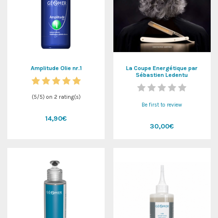
Amplitude Olie nr.1
La Coupe Energétique par
Sébastien Ledentu
(
5
/
5
) on
2
rating(s)
Be first to review
14,90€
30,00€