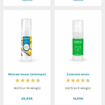
Minerale tensor (antirimpel)
Zuiverend serum
(
4,5
/
5
) on
34
rating(s)
(
4,2
/
5
) on
9
rating(s)
29,95€
14,95€