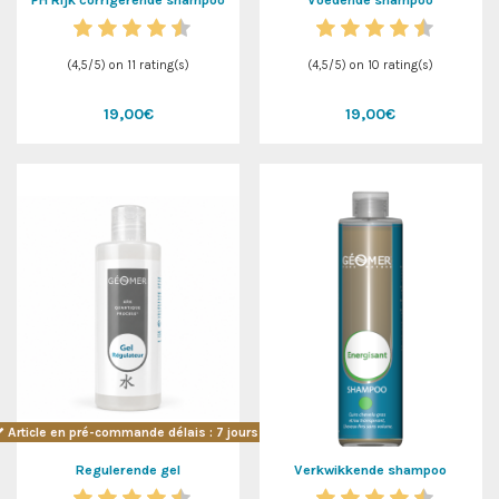
(
4,5
/
5
) on
11
rating(s)
(
4,5
/
5
) on
10
rating(s)
19,00€
19,00€
Article en pré-commande délais : 7 jours !
Regulerende gel
Verkwikkende shampoo