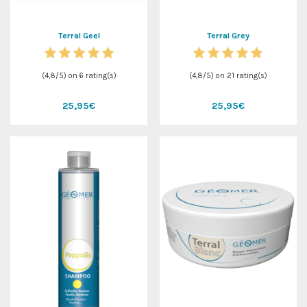
Terral Geel
Terral Grey
(
4,8
/
5
) on
6
rating(s)
(
4,8
/
5
) on
21
rating(s)
25,95€
25,95€