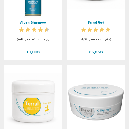
Algen Shampoo
Terral Red
(
4,4
/
5
) on
43
rating(s)
(
4,9
/
5
) on
7
rating(s)
19,00€
25,95€