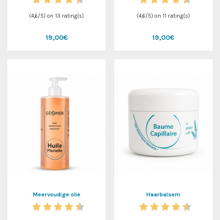
(
4,6
/
5
) on
13
rating(s)
(
4,6
/
5
) on
11
rating(s)
19,00€
19,00€
Meervoudige olie
Haarbalsem