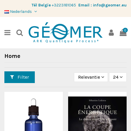
Tél Belgïe
+3223181065
Email :
info@geomer.eu
Nederlands
0
Home
Filter
Relevantie
24