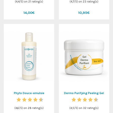
(
4,4
/
5
) on
21
rating(s)
(
4,7
/
5
) on
23
rating(s)
14,00€
10,95€
Phyto Douce-emulsie
Dermo Purifying Peeling Gel
(
4,6
/
5
) on
28
rating(s)
(
4,5
/
5
) on
32
rating(s)