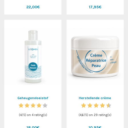
22,00€
17,95€
Geheugenvloeistof
Herstellende crème
(
4
/
5
) on
4
rating(s)
(
4,6
/
5
) on
29
rating(s)
18,00€
10,95€