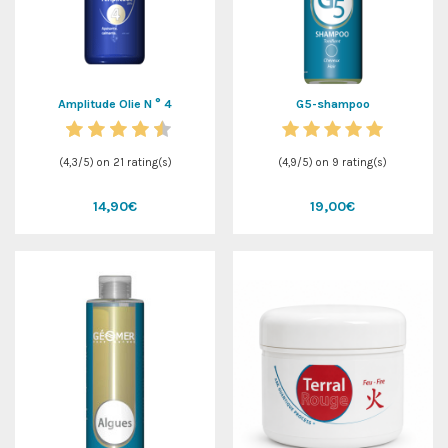
Amplitude Olie N ° 4
G5-shampoo
(
4,3
/
5
) on
21
rating(s)
(
4,9
/
5
) on
9
rating(s)
14,90€
19,00€