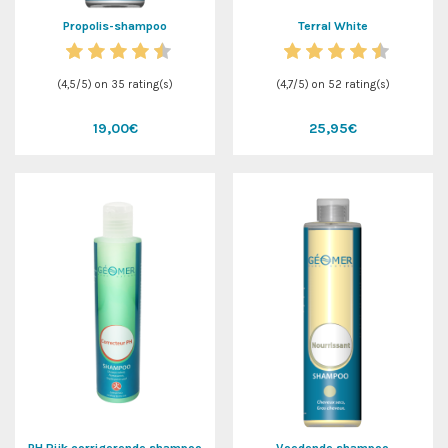
Propolis-shampoo
Terral White
(
4,5
/
5
) on
35
rating(s)
(
4,7
/
5
) on
52
rating(s)
19,00€
25,95€
PH Rijk corrigerende shampoo
Voedende shampoo