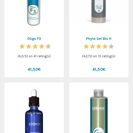
Oligo F3
Phyto Gel Bio H
(
4,3
/
5
) on
41
rating(s)
(
4,2
/
5
) on
15
rating(s)
41,50€
41,50€