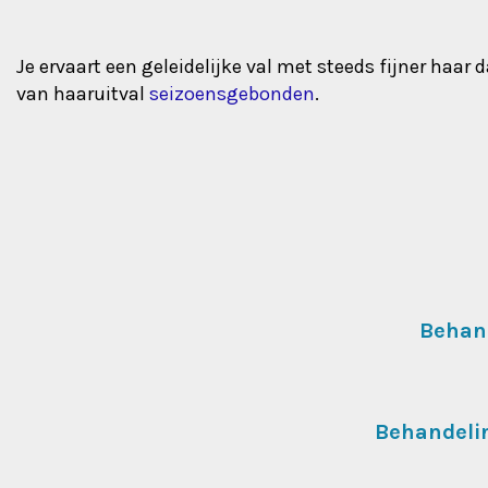
Je ervaart een geleidelijke val met steeds fijner haa
van haaruitval
seizoensgebonden
.
Behand
Behandelin