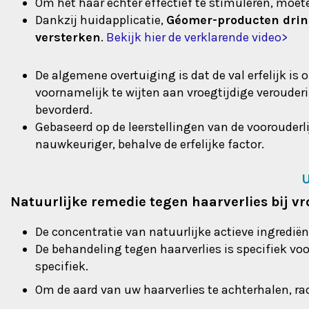
Om het haar echter effectief te stimuleren, moet
Dankzij huidapplicatie,
Géomer-producten dring
versterken
.
Bekijk hier de verklarende video>
De algemene overtuiging is dat de val erfelijk i
voornamelijk te wijten aan vroegtijdige verouder
bevorderd.
Gebaseerd op de leerstellingen van de voorouderl
nauwkeuriger, behalve de erfelijke factor.
U
Natuurlijke remedie tegen haarverlies bij v
De concentratie van natuurlijke actieve ingredi
De behandeling tegen haarverlies is specifiek v
specifiek.
Om de aard van uw haarverlies te achterhalen, r