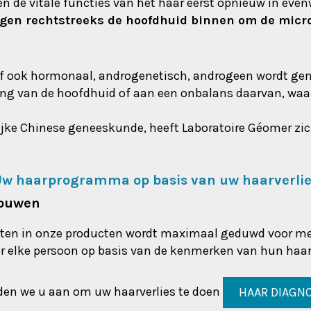
en de vitale functies van het haar eerst opnieuw in eve
en rechtstreeks de hoofdhuid binnen om de microci
s of ook hormonaal, androgenetisch, androgeen wordt ge
ing van de hoofdhuid of aan een onbalans daarvan, waar
ijke Chinese geneeskunde, heeft Laboratoire Géomer zic
w haarprogramma op basis van uw haarverli
rouwen
ënten in onze producten wordt maximaal geduwd voor mee
oor elke persoon op basis van de kenmerken van hun haa
aden we u aan om uw haarverlies te doen
HAAR DIAGN