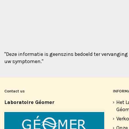
"Deze informatie is geenszins bedoeld ter vervangin
uw symptomen."
Contact us
INFORMA
Laboratoire Géomer
Het L
Géom
Verk
Onze 