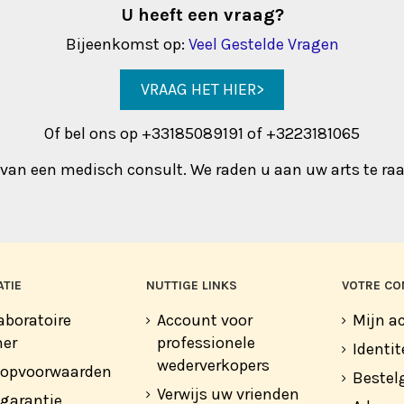
U heeft een vraag?
Bijeenkomst op:
Veel Gestelde Vragen
VRAAG HET HIER>
Of bel ons op +33185089191 of +3223181065
g van een medisch consult. We raden u aan uw arts te r
TIE
NUTTIGE LINKS
VOTRE CO
aboratoire
Account voor
Mijn a
er
professionele
Identit
wederverkopers
oopvoorwaarden
Bestel
Verwijs uw vrienden
garantie