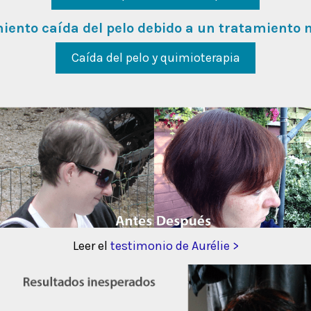
iento caída del pelo debido a un tratamiento 
Caída del pelo y quimioterapia
Leer el
testimonio de Aurélie >