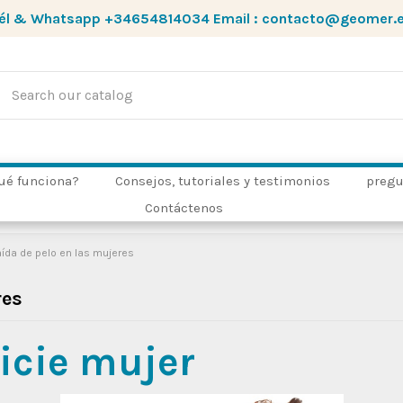
él & Whatsapp
+34654814034
Email :
contacto@geomer.
ué funciona?
Consejos, tutoriales y testimonios
pregu
Contáctenos
aída de pelo en las mujeres
res
vicie mujer