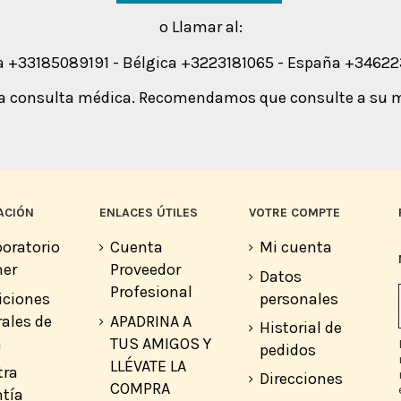
o Llamar al:
a +33185089191 - Bélgica +3223181065 - España +3462
una consulta médica. Recomendamos que consulte a su m
ACIÓN
ENLACES ÚTILES
VOTRE COMPTE
boratorio
Cuenta
Mi cuenta
er
Proveedor
Datos
Profesional
iciones
personales
ales de
APADRINA A
Historial de
a
TUS AMIGOS Y
pedidos
LLÉVATE LA
tra
Direcciones
COMPRA
tía