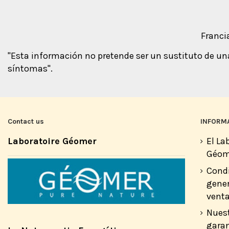
Franci
"Esta información no pretende ser un sustituto de 
síntomas".
Contact us
INFORM
Laboratoire Géomer
El La
Géom
Cond
gener
vent
Nues
garan