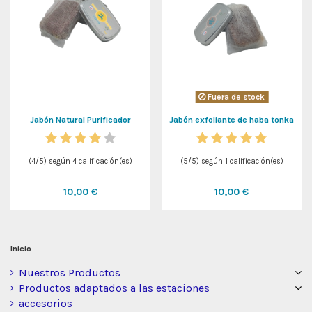
Fuera de stock
Jabón Natural Purificador
Jabón exfoliante de haba tonka
(
4
/
5
) según
4
calificación(es)
(
5
/
5
) según
1
calificación(es)
10,00 €
10,00 €
Inicio
Nuestros Productos
Productos adaptados a las estaciones
accesorios