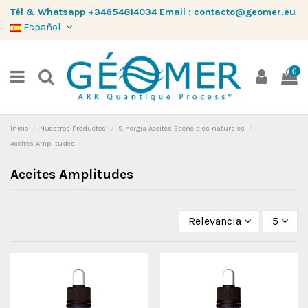
Tél & Whatsapp
+34654814034
Email :
contacto@geomer.eu
Español
0
Inicio
Nuestros Productos
Sinergia Aceites Esenciales naturales
Aceites Amplitudes
Aceites Amplitudes
Relevancia
5