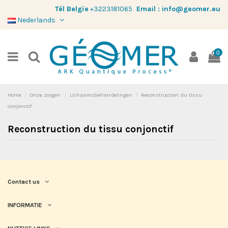
Tél Belgïe
+3223181065
Email :
info@geomer.eu
Nederlands
0
Home
Onze zorgen
Lichaamsbehandelingen
Reconstruction du tissu
conjonctif
Reconstruction du tissu conjonctif
Contact us
INFORMATIE