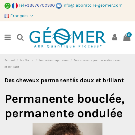
Tél
+33676700990
info@laboratoire-geomer.com
Français
0
Accueil
les Soins
Les soins capillaires
Des cheveux permanentés doux
et brillant
Des cheveux permanentés doux et brillant
Permanente bouclée,
permanente ondulée