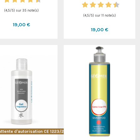
(
4,5
/
5
) sur
35
note(s)
(
4,5
/
5
) sur
11
note(s)
19,00 €
19,00 €
attente d'autorisation CE 1223/2009