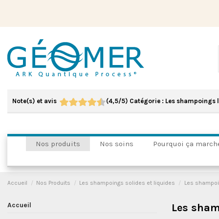
Note(s) et avis
(
4,5
/
5
)
Catégorie :
Les shampoings l
Nos produits
Nos soins
Pourquoi ça march
Accueil
Nos Produits
Les shampoings solides et liquides
Les shampoi
Accueil
Les sham