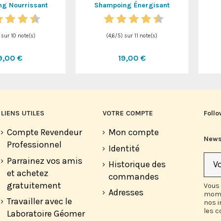
g Nourrissant
Shampoing Énergisant
) sur
10
note(s)
(
4,6
/
5
) sur
11
note(s)
9,00 €
19,00 €
LIENS UTILES
VOTRE COMPTE
Follo
Compte Revendeur
Mon compte
News
Professionnel
Identité
Parrainez vos amis
Historique des
et achetez
commandes
gratuitement
Vous 
Adresses
mome
Travailler avec le
nos 
les c
Laboratoire Géomer