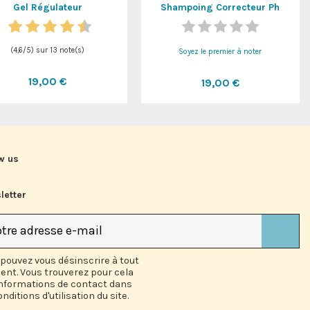
Gel Régulateur
Shampoing Correcteur Ph
(
4,6
/
5
) sur
13
note(s)
Soyez le premier à noter
19,00 €
19,00 €
w us
letter
pouvez vous désinscrire à tout
nt. Vous trouverez pour cela
informations de contact dans
onditions d'utilisation du site.