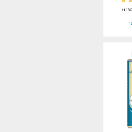
(
4,9
/
5
1