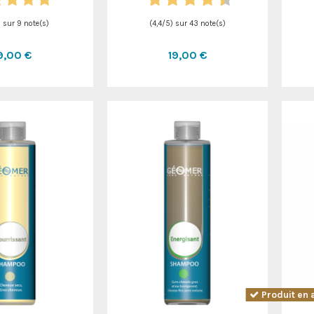
) sur
9
note(s)
(
4,4
/
5
) sur
43
note(s)
9,00 €
19,00 €
Produit en 