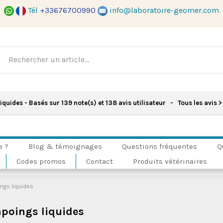
Tél
+33676700990
info@laboratoire-geomer.com
iquides
- Basés sur
139
note(s) et
138
avis utilisateur
- Tous les avis
>
e ?
Blog & témoignages
Questions fréquentes
Q
Codes promos
Contact
Produits vétérinaires
ngs liquides
poings liquides