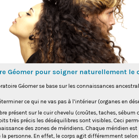
ire Géomer pour soigner naturellement le 
oratoire Géomer se base sur les connaissances ancestral
déterminer ce qui ne vas pas à l’intérieur (organes en désé
bre présent sur le cuir chevelu (croûtes, taches, sébum 
ts très précis les déséquilibres sont visibles. Ceci perm
naissance des zones de méridiens. Chaque méridien est r
e la personne. En effet, le corps agit différemment selo