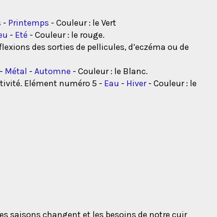
s
-
Printemps
- Couleur : le Vert
eu
-
Eté
- Couleur : le rouge.
flexions des sorties de pellicules, d’eczéma ou de
 -
Métal
-
Automne
- Couleur : le Blanc.
’activité. Elément numéro 5 -
Eau
-
Hiver
- Couleur : le
es saisons changent et les besoins de notre cuir