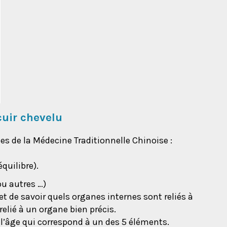
cuir chevelu
es de la Médecine Traditionnelle Chinoise :
quilibre).
ou autres …)
et de savoir quels organes internes sont reliés à
elié à un organe bien précis.
n l’âge qui correspond à un des 5 éléments.