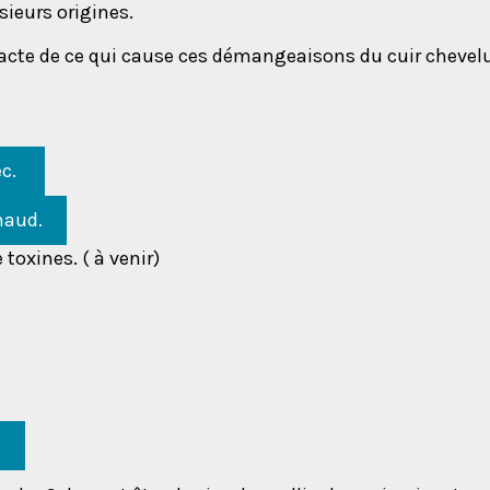
ieurs origines.
exacte de ce qui cause ces démangeaisons du cuir chevelu
ec.
haud.
oxines. ( à venir)
: