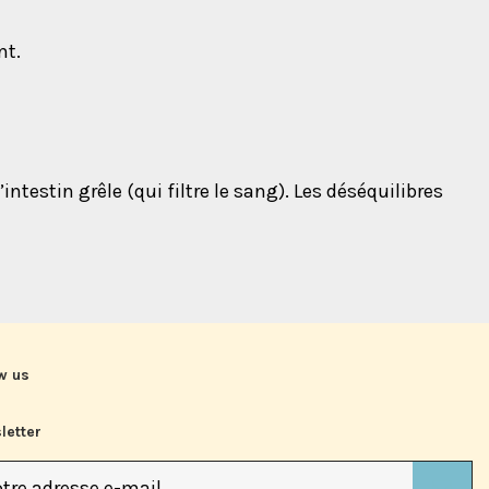
nt.
ntestin grêle (qui filtre le sang). Les déséquilibres
w us
letter