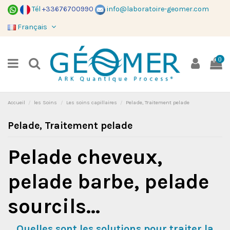
Tél
+33676700990
info@laboratoire-geomer.com
Français
0
Accueil
les Soins
Les soins capillaires
Pelade, Traitement pelade
Pelade, Traitement pelade
Pelade cheveux,
pelade barbe, pelade
sourcils...
Quelles sont les solutions pour traiter la