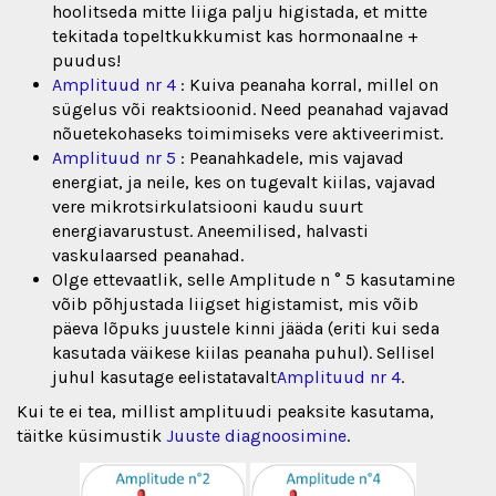
hoolitseda mitte liiga palju higistada, et mitte
tekitada topeltkukkumist kas hormonaalne +
puudus!
Amplituud nr 4
: Kuiva peanaha korral, millel on
sügelus või reaktsioonid. Need peanahad vajavad
nõuetekohaseks toimimiseks vere aktiveerimist.
Amplituud nr 5
: Peanahkadele, mis vajavad
energiat, ja neile, kes on tugevalt kiilas, vajavad
vere mikrotsirkulatsiooni kaudu suurt
energiavarustust. Aneemilised, halvasti
vaskulaarsed peanahad.
Olge ettevaatlik, selle Amplitude n ° 5 kasutamine
võib põhjustada liigset higistamist, mis võib
päeva lõpuks juustele kinni jääda (eriti kui seda
kasutada väikese kiilas peanaha puhul). Sellisel
juhul kasutage eelistatavalt
Amplituud nr 4
.
Kui te ei tea, millist amplituudi peaksite kasutama,
täitke küsimustik
Juuste diagnoosimine
.