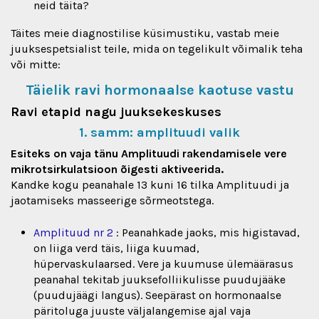
neid täita?
Täites meie diagnostilise küsimustiku, vastab meie
juuksespetsialist teile, mida on tegelikult võimalik teha
või mitte:
Täielik ravi hormonaalse kaotuse vastu
Ravi etapid nagu juuksekeskuses
1. samm: amplituudi valik
Esiteks on vaja tänu Amplituudi rakendamisele vere
mikrotsirkulatsioon õigesti aktiveerida.
Kandke kogu peanahale 13 kuni 16 tilka Amplituudi ja
jaotamiseks masseerige sõrmeotstega.
Amplituud nr 2
: Peanahkade jaoks, mis higistavad,
on liiga verd täis, liiga kuumad,
hüpervaskulaarsed. Vere ja kuumuse ülemäärasus
peanahal tekitab juuksefolliikulisse puudujääke
(puudujäägi langus). Seepärast on hormonaalse
päritoluga juuste väljalangemise ajal vaja