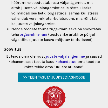
hõõrumine soodustab rasu väljanägemist, mis
aitab juuste väljalangemist esile tõsta. Lisaks
võimaldab see hetk lõõgastuda, samas kui stress
vähendab vere mikrotsirkulatsiooni, mis rõhutab
ka juuste väljalangemist.
Nende toodete toime tugevdamiseks on soovitatav
teha
orgaaniline räni
(teaduslike artiklite põhjal
väga tõhus juuste kasvu mõjutav toidulisand).
Soovitus
Et teada oma olemust
juuste väljalangemine
ja saavad
kohanemisest tasuta kasu
kohandatud
oma toodete
kohta tehke oma "Juuste aruanne":
>> TEEN TASUTA JUUKSEDIAGNOOSI!