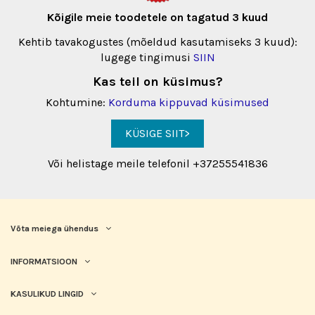
Kõigile meie toodetele on tagatud 3 kuud
Kehtib tavakogustes (mõeldud kasutamiseks 3 kuud):
lugege tingimusi
SIIN
Kas teil on küsimus?
Kohtumine:
Korduma kippuvad küsimused
KÜSIGE SIIT>
Või helistage meile telefonil +37255541836
Võta meiega ühendus
INFORMATSIOON
KASULIKUD LINGID