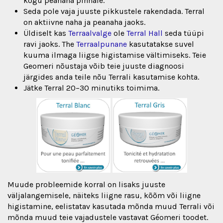
kogu peanaha pinnale.
Seda pole vaja juuste pikkustele rakendada. Terral
on aktiivne naha ja peanaha jaoks.
Üldiselt kas
Terraalvalge
ole
Terral Hall
seda tüüpi
ravi jaoks. The
Terraalpunane
kasutatakse suvel
kuuma ilmaga liigse higistamise vältimiseks. Teie
Geomeri nõustaja võib teie juuste diagnoosi
järgides anda teile nõu Terrali kasutamise kohta.
Jätke Terral 20–30 minutiks toimima.
Muude probleemide korral on lisaks juuste
väljalangemisele, näiteks liigne rasu, kõõm või liigne
higistamine, eelistatav kasutada mõnda muud Terrali või
mõnda muud teie vajadustele vastavat Géomeri toodet.