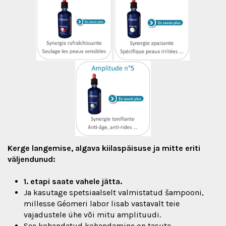
Kerge langemise, algava kiilaspäisuse ja mitte eriti
väljendunud:
1. etapi saate vahele jätta.
Ja kasutage spetsiaalselt valmistatud šampooni,
millesse Géomeri labor lisab vastavalt teie
vajadustele ühe või mitu amplituudi.
See kohandatud kohandamine on tasuta.