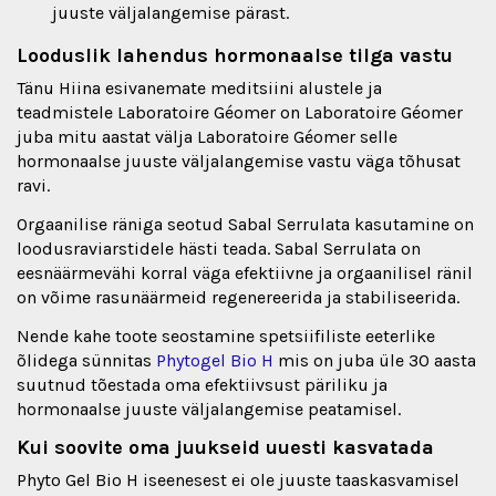
juuste väljalangemise pärast.
Looduslik lahendus hormonaalse tilga vastu
Tänu Hiina esivanemate meditsiini alustele ja
teadmistele Laboratoire Géomer on Laboratoire Géomer
juba mitu aastat välja Laboratoire Géomer selle
hormonaalse juuste väljalangemise vastu väga tõhusat
ravi.
Orgaanilise räniga seotud Sabal Serrulata kasutamine on
loodusraviarstidele hästi teada. Sabal Serrulata on
eesnäärmevähi korral väga efektiivne ja orgaanilisel ränil
on võime rasunäärmeid regenereerida ja stabiliseerida.
Nende kahe toote seostamine spetsiifiliste eeterlike
õlidega sünnitas
Phytogel Bio H
mis on juba üle 30 aasta
suutnud tõestada oma efektiivsust päriliku ja
hormonaalse juuste väljalangemise peatamisel.
Kui soovite oma juukseid uuesti kasvatada
Phyto Gel Bio H iseenesest ei ole juuste taaskasvamisel