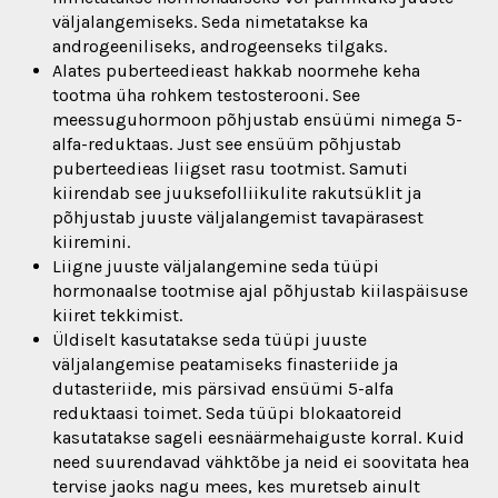
väljalangemiseks. Seda nimetatakse ka
androgeeniliseks, androgeenseks tilgaks.
Alates puberteedieast hakkab noormehe keha
tootma üha rohkem testosterooni. See
meessuguhormoon põhjustab ensüümi nimega 5-
alfa-reduktaas. Just see ensüüm põhjustab
puberteedieas liigset rasu tootmist. Samuti
kiirendab see juuksefolliikulite rakutsüklit ja
põhjustab juuste väljalangemist tavapärasest
kiiremini.
Liigne juuste väljalangemine seda tüüpi
hormonaalse tootmise ajal põhjustab kiilaspäisuse
kiiret tekkimist.
Üldiselt kasutatakse seda tüüpi juuste
väljalangemise peatamiseks finasteriide ja
dutasteriide, mis pärsivad ensüümi 5-alfa
reduktaasi toimet. Seda tüüpi blokaatoreid
kasutatakse sageli eesnäärmehaiguste korral. Kuid
need suurendavad vähktõbe ja neid ei soovitata hea
tervise jaoks nagu mees, kes muretseb ainult