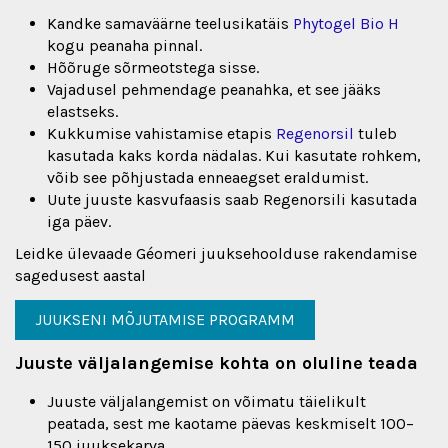
Kandke samaväärne teelusikatäis
Phytogel Bio H
kogu peanaha pinnal.
Hõõruge sõrmeotstega sisse.
Vajadusel pehmendage peanahka, et see jääks
elastseks.
Kukkumise vahistamise etapis
Regenorsil
tuleb
kasutada kaks korda nädalas. Kui kasutate rohkem,
võib see põhjustada enneaegset eraldumist.
Uute juuste kasvufaasis saab Regenorsili kasutada
iga päev.
Leidke ülevaade Géomeri juuksehoolduse rakendamise
sagedusest aastal
JUUKSENI MÕJUTAMISE PROGRAMM
Juuste väljalangemise kohta on oluline teada
Juuste väljalangemist on võimatu täielikult
peatada, sest me kaotame päevas keskmiselt 100–
150 juuksekarva.