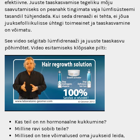
efektiivne. Juuste taaskasvamise tegeliku mõju
saavutamiseks on peanahk tingimata vaja lümfisüsteemi
tasandil tühjendada. Kui seda drenaaži ei tehta, ei jõua
juuksefolliikulisse ühtegi toimeainet ja taaskasvamine
on võimatu.
See video selgitab lümfidrenaaži ja juuste taaskasvu
põhimõtet. Video esitamiseks klõpsake pilti:
Kas teil on nn hormonaalne kukkumine?
Milline ravi sobib teile?
Millised on teie võimalused oma juukseid leida,