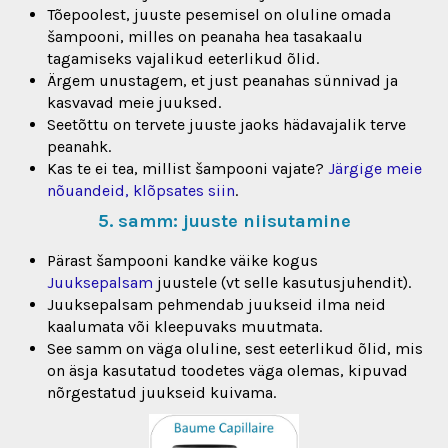
Tõepoolest, juuste pesemisel on oluline omada
šampooni, milles on peanaha hea tasakaalu
tagamiseks vajalikud eeterlikud õlid.
Ärgem unustagem, et just peanahas sünnivad ja
kasvavad meie juuksed.
Seetõttu on tervete juuste jaoks hädavajalik terve
peanahk.
Kas te ei tea, millist šampooni vajate?
Järgige meie
nõuandeid, klõpsates siin
.
5. samm: juuste niisutamine
Pärast šampooni kandke väike kogus
Juuksepalsam
juustele (vt selle kasutusjuhendit).
Juuksepalsam pehmendab juukseid ilma neid
kaalumata või kleepuvaks muutmata.
See samm on väga oluline, sest eeterlikud õlid, mis
on äsja kasutatud toodetes väga olemas, kipuvad
nõrgestatud juukseid kuivama.