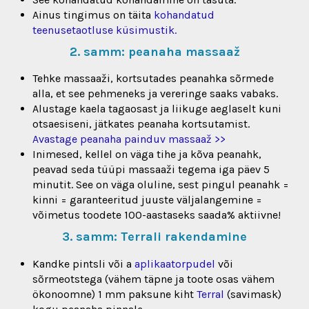
Ainus tingimus on täita
kohandatud
teenusetaotluse küsimustik.
2. samm: peanaha massaaž
Tehke massaaži, kortsutades peanahka sõrmede
alla, et see pehmeneks ja vereringe saaks vabaks.
Alustage kaela tagaosast ja liikuge aeglaselt kuni
otsaesiseni, jätkates peanaha kortsutamist.
Avastage peanaha painduv massaaž >>
Inimesed, kellel on väga tihe ja kõva peanahk,
peavad seda tüüpi massaaži tegema iga päev 5
minutit. See on väga oluline, sest pingul peanahk =
kinni = garanteeritud juuste väljalangemine =
võimetus toodete 100-aastaseks saada% aktiivne!
3. samm: Terrali rakendamine
Kandke pintsli või a
aplikaatorpudel
või
sõrmeotstega (vähem täpne ja toote osas vähem
ökonoomne) 1 mm paksune kiht
Terral
(savimask)