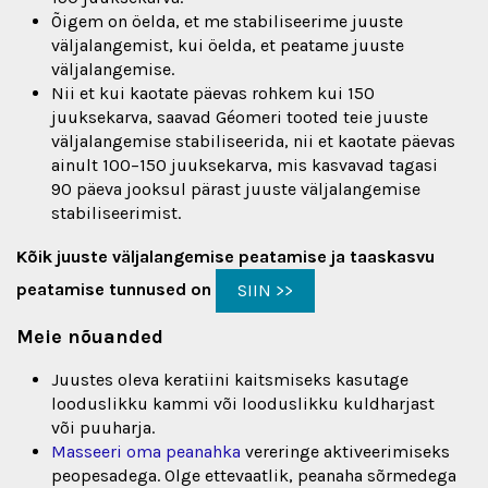
Õigem on öelda, et me stabiliseerime juuste
väljalangemist, kui öelda, et peatame juuste
väljalangemise.
Nii et kui kaotate päevas rohkem kui 150
juuksekarva, saavad Géomeri tooted teie juuste
väljalangemise stabiliseerida, nii et kaotate päevas
ainult 100–150 juuksekarva, mis kasvavad tagasi
90 päeva jooksul pärast juuste väljalangemise
stabiliseerimist.
Kõik juuste väljalangemise peatamise ja taaskasvu
peatamise tunnused on
SIIN >>
Meie nõuanded
Juustes oleva keratiini kaitsmiseks kasutage
looduslikku kammi või looduslikku kuldharjast
või puuharja.
Masseeri oma peanahka
vereringe aktiveerimiseks
peopesadega. Olge ettevaatlik, peanaha sõrmedega