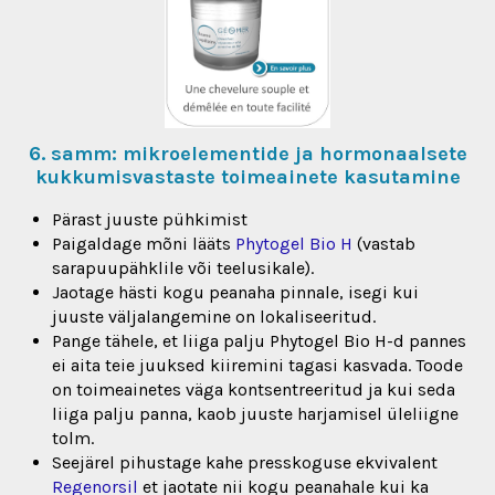
6. samm: mikroelementide ja hormonaalsete
kukkumisvastaste toimeainete kasutamine
Pärast juuste pühkimist
Paigaldage mõni lääts
Phytogel Bio H
(vastab
sarapuupähklile või teelusikale).
Jaotage hästi kogu peanaha pinnale, isegi kui
juuste väljalangemine on lokaliseeritud.
Pange tähele, et liiga palju Phytogel Bio H-d pannes
ei aita teie juuksed kiiremini tagasi kasvada. Toode
on toimeainetes väga kontsentreeritud ja kui seda
liiga palju panna, kaob juuste harjamisel üleliigne
tolm.
Seejärel pihustage kahe presskoguse ekvivalent
Regenorsil
et jaotate nii kogu peanahale kui ka