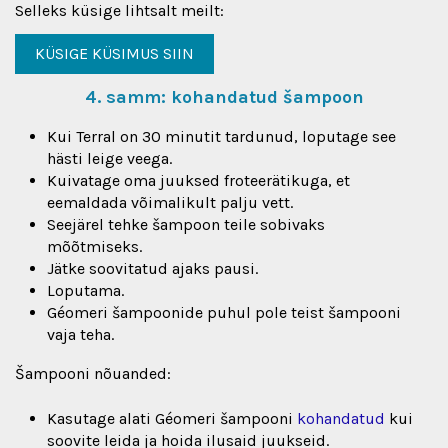
Selleks küsige lihtsalt meilt:
KÜSIGE KÜSIMUS SIIN
4. samm: kohandatud šampoon
Kui Terral on 30 minutit tardunud, loputage see
hästi leige veega.
Kuivatage oma juuksed froteerätikuga, et
eemaldada võimalikult palju vett.
Seejärel tehke šampoon teile sobivaks
mõõtmiseks.
Jätke soovitatud ajaks pausi.
Loputama.
Géomeri šampoonide puhul pole teist šampooni
vaja teha.
Šampooni nõuanded:
Kasutage alati Géomeri šampooni
kohandatud
kui
soovite leida ja hoida ilusaid juukseid.