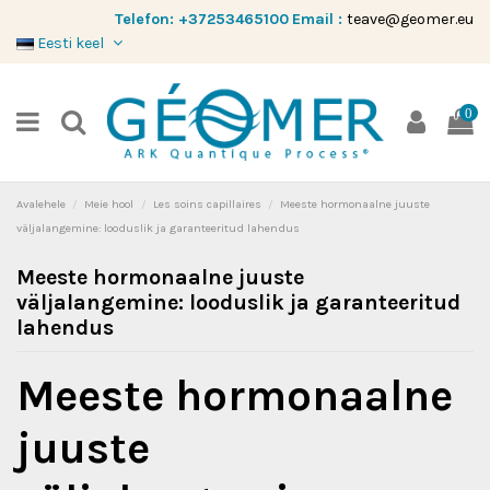
Telefon:
+37253465100
Email :
teave@geomer.eu
Eesti keel
0
Avalehele
Meie hool
Les soins capillaires
Meeste hormonaalne juuste
väljalangemine: looduslik ja garanteeritud lahendus
Meeste hormonaalne juuste
väljalangemine: looduslik ja garanteeritud
lahendus
Meeste hormonaalne
juuste