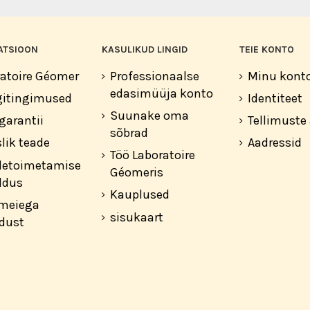
ATSIOON
KASULIKUD LINGID
TEIE KONTO
atoire Géomer
Professionaalse
Minu kont
edasimüüja konto
itingimused
Identiteet
Suunake oma
garantii
Tellimuste
sõbrad
lik teade
Aadressid
Töö Laboratoire
letoimetamise
Géomeris
ldus
Kauplused
 meiega
sisukaart
dust