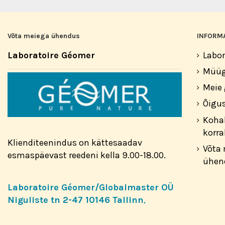
Võta meiega ühendus
INFORM
Laboratoire Géomer
Labor
Müüg
Meie 
Õigus
Koha
korra
Klienditeenindus on kättesaadav
Võta
esmaspäevast reedeni kella 9.00-18.00.
ühen
Laboratoire Géomer/Globalmaster OÜ
Niguliste tn 2-47 10146 Tallinn
,