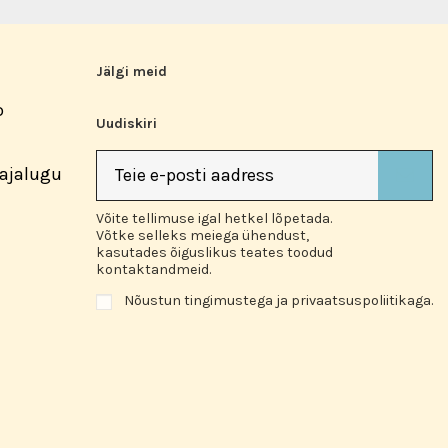
Jälgi meid
o
Uudiskiri
 ajalugu
Võite tellimuse igal hetkel lõpetada.
Võtke selleks meiega ühendust,
kasutades õiguslikus teates toodud
kontaktandmeid.
Nõustun tingimustega ja privaatsuspoliitikaga.