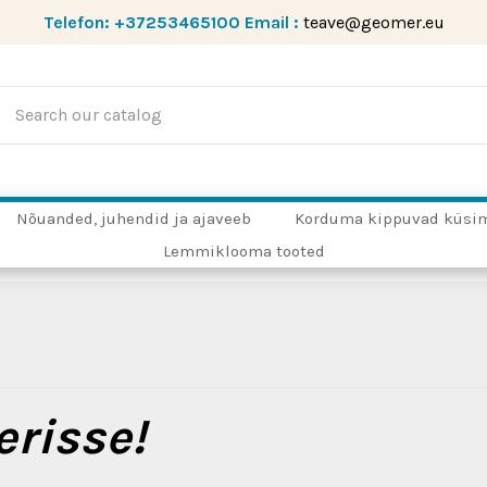
Telefon:
+37253465100
Email :
teave@geomer.eu
Nõuanded, juhendid ja ajaveeb
Korduma kippuvad küsi
Lemmiklooma tooted
risse!