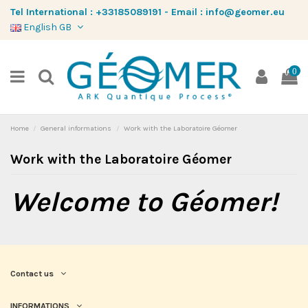
Tel International :
+33185089191
-
Email :
info@geomer.eu
English GB
0
Home
General informations
Work with the Laboratoire Géomer
Work with the Laboratoire Géomer
Welcome to Géomer!
Contact us
INFORMATIONS