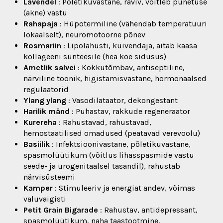
Lavendel
: Põletikuvastane, raviv, võitleb punetuse
(akne) vastu
Rahapaja
: Hüpotermiline (vähendab temperatuuri
lokaalselt), neuromotoorne põnev
Rosmariin
: Lipolahusti, kuivendaja, aitab kaasa
kollageeni sünteesile (hea koe sidusus)
Ametlik salvei
: Kokkutõmbav, antiseptiline,
närviline toonik, higistamisvastane, hormonaalsed
regulaatorid
Ylang ylang
: Vasodilataator, dekongestant
Harilik mänd
: Puhastav, rakkude regeneraator
Kurereha
: Rahustavad, rahustavad,
hemostaatilised omadused (peatavad verevoolu)
Basiilik
: Infektsioonivastane, põletikuvastane,
spasmolüütikum (võitlus lihasspasmide vastu
seede- ja urogenitaalsel tasandil), rahustab
närvisüsteemi
Kamper
: Stimuleeriv ja energiat andev, võimas
valuvaigisti
Petit Grain Bigarade
: Rahustav, antidepressant,
spasmolüütikum, naha taastootmine,