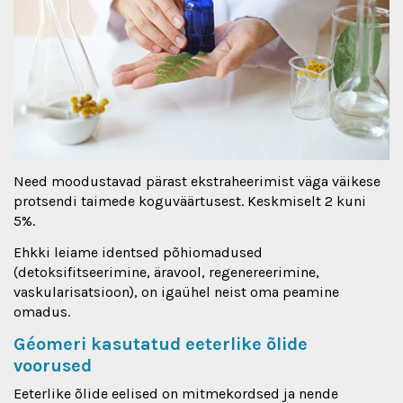
Need moodustavad pärast ekstraheerimist väga väikese
protsendi taimede koguväärtusest. Keskmiselt 2 kuni
5%.
Ehkki leiame identsed põhiomadused
(detoksifitseerimine, äravool, regenereerimine,
vaskularisatsioon), on igaühel neist oma peamine
omadus.
Géomeri kasutatud eeterlike õlide
voorused
Eeterlike õlide eelised on mitmekordsed ja nende