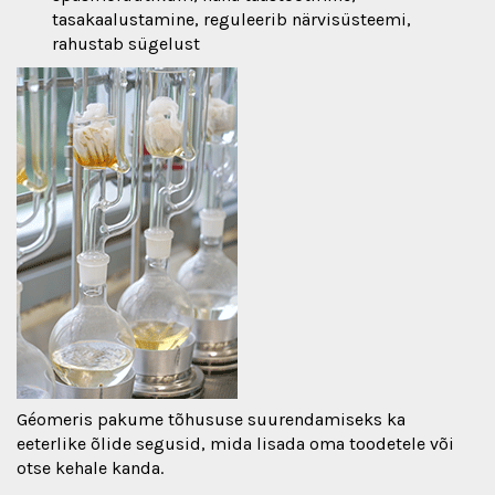
tasakaalustamine, reguleerib närvisüsteemi,
rahustab sügelust
Géomeris pakume tõhususe suurendamiseks ka
eeterlike õlide segusid, mida lisada oma toodetele või
otse kehale kanda.