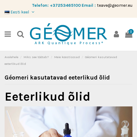
Telefon:
+37253465100
Email :
teave@geomer.eu
Eesti keel
0
Avalehele
Miks see töötab?
Meie koostisosad
Géomeri kasutatavad
eeterlikud õlid
Géomeri kasutatavad eeterlikud õlid
Eeterlikud õlid