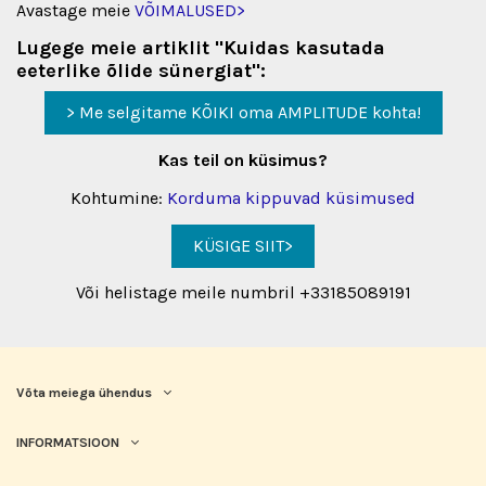
Avastage meie
VÕIMALUSED>
Lugege meie artiklit "Kuidas kasutada
eeterlike õlide sünergiat":
> Me selgitame KÕIKI oma AMPLITUDE kohta!
Kas teil on küsimus?
Kohtumine:
Korduma kippuvad küsimused
KÜSIGE SIIT>
Või helistage meile numbril +33185089191
Võta meiega ühendus
INFORMATSIOON