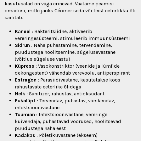
kasutusalad on väga erinevad. Vaatame peamisi
omadusi, mille jaoks Géomer seda või teist eeterlikku õli
säilitab.
Kaneel
: Bakteritsiidne, aktiveerib
vereringesüsteemi, stimuleerib immuunsüsteemi
Sidrun
: Naha puhastamine, tervendamine,
puudustega hoolitsemine, sügelusevastane
(võitlus sügeluse vastu)
Küpress
: Vasokonstriktor (veenide ja lümfide
dekongestant) vähendab verevoolu, antiperspirant
Estragon
: Parasiidivastane, kasutatakse koos
rahustavate eeterlike õlidega
Nelk
: Sanitizer, rahustav, antioksüdant
Eukalüpt
: Tervendav, puhastav, värskendav,
infektsioonivastane
Tüümian
: Infektsioonivastane, vereringe
kuivendaja, puhastavad voorused, hoolitsevad
puudustega naha eest
Kadakas
: Põletikuvastane (ekseem)