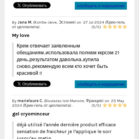
сообщить о нарушении
By
Jana M.
(Kohtla-Järve, Эстония) on
27 Jul 2024 (
Крио-гель
от целлюлита
) :
(
5
/
5
)
My love
Крем отвечает заявленным
обещаниям..использовала полнвм ккрсом 21
день..результатом давольна..купила
сново..рекомендую всем кто хочет быть
красивой !!
сообщить о нарушении
By
marielaure C.
(Boulazac Isle Manoire, Франция) on
25 May
2024 (
Крио-гель от целлюлита
) :
(
5
/
5
)
gel cryominceur
déjà utilisé l'année dernière produit efficace
sensation de fraicheur je l'applique le soir
jusqu'au matin