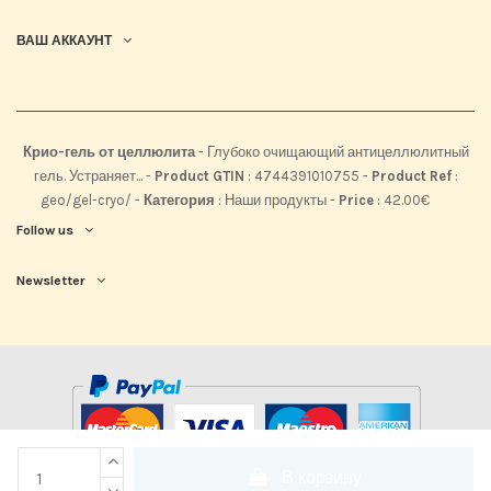
ВАШ АККАУНТ
Крио-гель от целлюлита
-
Глубоко очищающий антицеллюлитный
гель. Устраняет...
-
Product GTIN
:
4744391010755 -
Product Ref
:
geo/gel-cryo/
-
Категория
:
Наши продукты
-
Price
:
42.00
€
Follow us
Newsletter
В корзину