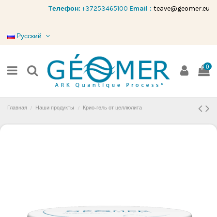
Tелефон:
+37253465100
Email :
teave@geomer.eu
Русский
0
Главная
Наши продукты
Крио-гель от целлюлита