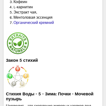
Кофеин
L-карнитин
Экстракт чая,
Ментоловая эссенция
Органический кремний
Закон 5 стихий
Стихия Воды - 5 - Зима: Почки - Мочевой
пузырь
Целлюлит – это скопление жировых узелков под