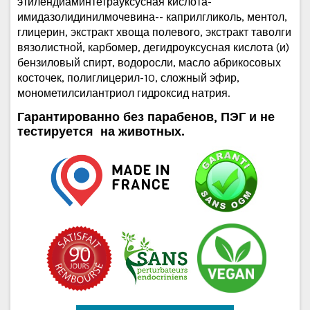
этилендиаминтетрауксусная кислота-
имидазолидинилмочевина-- каприлгликоль, ментол,
глицерин, экстракт хвоща полевого, экстракт таволги
вязолистной, карбомер, дегидроуксусная кислота (и)
бензиловый спирт, водоросли, масло абрикосовых
косточек, полиглицерил-10, сложный эфир,
монометилсилантриол гидроксид натрия.
Гарантированно без парабенов, ПЭГ и не
тестируется на животных.