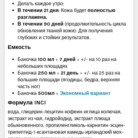
Делать каждое утро:
В течении 21 дня
: Кожа будет
полностью
разглажена.
В течении 90 дней
(продолжительность цикла
обновления тканей кожи): Для получения
глубоких и стойких результатов.
Емкость
Баночка
100 мл
=
7 дней
= +/- на 10 раз на
небольших площадях
Баночка
250 мл
=
21 день
= +/- на 25 раз на
большие площади (ягодицы, бедра, верхняя
часть ног)
Баночка
500мл
=
Экономный вариант
Формула INCI
вода, глицерин-лецитин-кофеин-иглица колючая,
экстракт из чая, гидройодид, экстракт плюща
обыкновенного, пропиленгликоль-карнитин-эсцин-
трипептид-1-ксантановая камедь-ирландский мох-