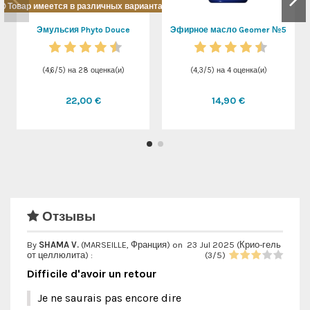
Товар имеется в различных вариантах
Эмульсия Phyto Douce
Эфирное масло Geomer №5
(
4,6
/
5
) на
28
оценка(и)
(
4,3
/
5
) на
4
оценка(и)
22,00 €
14,90 €
Отзывы
By
SHAMA V.
(MARSEILLE, Франция) on
23 Jul 2025 (
Крио-гель
от целлюлита
) :
(
3
/
5
)
Difficile d'avoir un retour
Je ne saurais pas encore dire