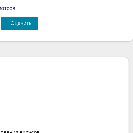
мотров
Оценить
овения вирусов.