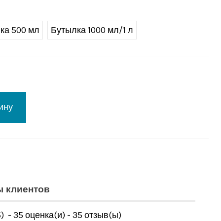
ка 500 мл
Бутылка 1000 мл/1 л
ину
ы клиентов
5
)
-
35
оценка(и) -
35
отзыв(ы)