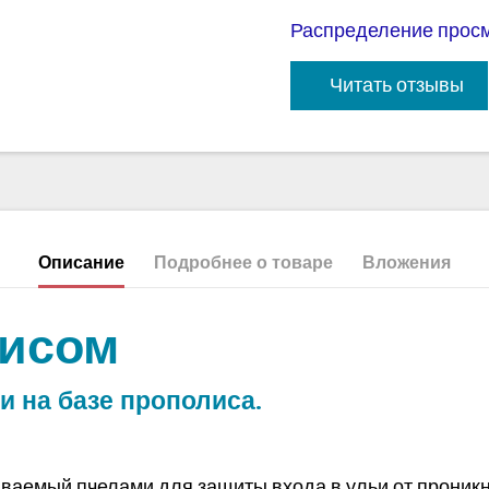
Распределение прос
Читать отзывы
Описание
Подробнее о товаре
Вложения
лисом
 на базе прополиса.
ваемый пчелами для защиты входа в ульи от проникн