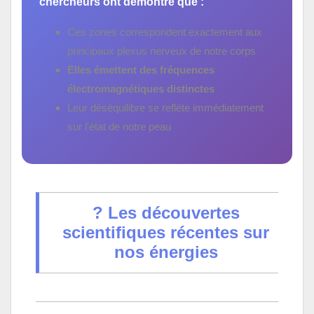
chercheurs ont démontré que :
Ces zones correspondent exactement aux
principaux plexus nerveux de notre corps
Elles émettent des fréquences
électromagnétiques distinctes
Leur déséquilibre se reflète immédiatement
sur l'état de notre peau
? Les découvertes
scientifiques récentes sur
nos énergies