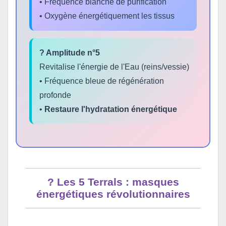
• Fréquence blanche de purification
• Oxygène énergétiquement les tissus
? Amplitude n°5
Revitalise l'énergie de l'Eau (reins/vessie)
• Fréquence bleue de régénération
profonde
•
Restaure l'hydratation énergétique
? Les 5 Terrals : masques
énergétiques révolutionnaires