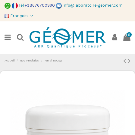
Tél
+33676700990
info@laboratoire-geomer.com
Français
0
Accueil
Nos Produits
Terral Rouge