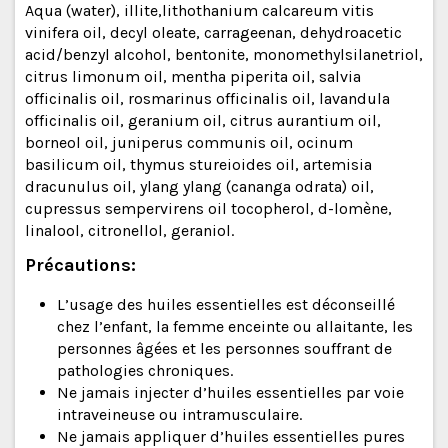
Aqua (water), illite,lithothanium calcareum vitis
vinifera oil, decyl oleate, carrageenan, dehydroacetic
acid/benzyl alcohol, bentonite, monomethylsilanetriol,
citrus limonum oil, mentha piperita oil, salvia
officinalis oil, rosmarinus officinalis oil, lavandula
officinalis oil, geranium oil, citrus aurantium oil,
borneol oil, juniperus communis oil, ocinum
basilicum oil, thymus stureioides oil, artemisia
dracunulus oil, ylang ylang (cananga odrata) oil,
cupressus sempervirens oil tocopherol, d-lomène,
linalool, citronellol, geraniol.
Précautions:
L’usage des huiles essentielles est déconseillé
chez l’enfant, la femme enceinte ou allaitante, les
personnes âgées et les personnes souffrant de
pathologies chroniques.
Ne jamais injecter d’huiles essentielles par voie
intraveineuse ou intramusculaire.
Ne jamais appliquer d’huiles essentielles pures