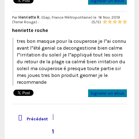
Signaler un abus
Par
Henriette R.
(Gap, France Métropolitaine) le
16 Nov. 2019
(
Terral Rouge
) :
(
5
/
5
)
henriette roche
tres bon masque pour la couperose je l"ai connu
avant l"été genial ca decongestione bien calme
l"irritation du soleil je l"appliqué tout les soirs
du retour de la plage ca calmé bien irritation du
soleil ma couperose é presque toute partie sir
mes joues tres bon produit geomer je le
recommande
Signaler un abus

Précédent
1